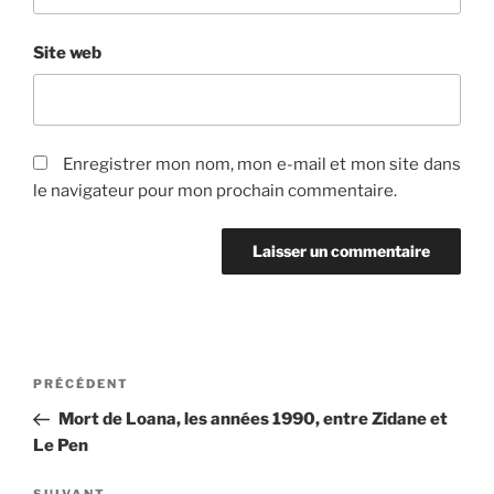
Site web
Enregistrer mon nom, mon e-mail et mon site dans
le navigateur pour mon prochain commentaire.
Navigation
Article
PRÉCÉDENT
de
précédent
Mort de Loana, les années 1990, entre Zidane et
l’article
Le Pen
SUIVANT