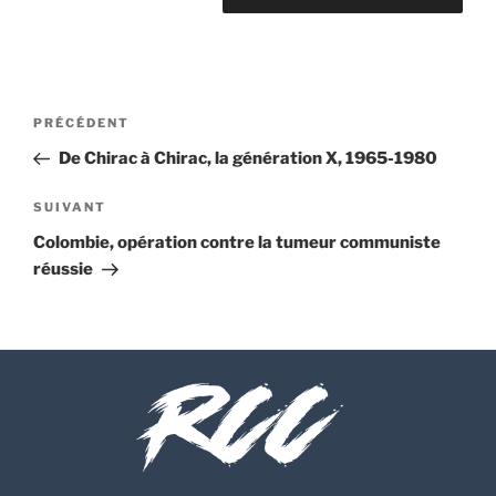
Navigation
Article
PRÉCÉDENT
de
précédent
De Chirac à Chirac, la génération X, 1965-1980
l’article
Article
SUIVANT
suivant
Colombie, opération contre la tumeur communiste
réussie